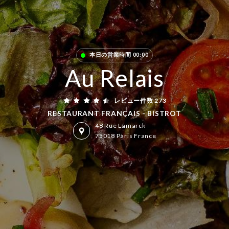
本日の営業時間 00:00
Au Relais
レビュー件数 273
RESTAURANT FRANÇAIS - BISTROT
48 Rue Lamarck
75018 Paris France