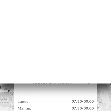
CIO
ERVA
ERÍA
EÑA
NÚ
ACTO
48 Rue Lamarck
75018 Paris France
Lunes
07:30-00:00
Martes
07:30-00:00