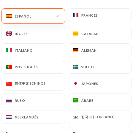
ES
MENÚ
FRANCÉS
FRANCÉS
ESPAÑOL
ESPAÑOL
INGLÉS
INGLÉS
CATALÁN
CATALÁN
ITALIANO
ITALIANO
ALEMÁN
ALEMÁN
/
INICIO
CONTACTO
Contacto
PORTUGUÉS
PORTUGUÉS
SUECO
SUECO
简体中文 (CHINO)
简体中文 (CHINO)
JAPONÉS
JAPONÉS
RUSO
RUSO
ÁRABE
ÁRABE
한국어 (COREANO)
한국어 (COREANO)
NEERLANDÉS
NEERLANDÉS
Au Relais